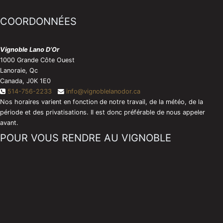
t
d
i
u
t
COORDONNÉES
i
s
t
Vignoble Lano D’Or
1000 Grande Côte Ouest
Lanoraie, Qc
Canada, J0K 1E0
514-756-2233
info@vignoblelanodor.ca
Nos horaires varient en fonction de notre travail, de la météo, de la
période et des privatisations. Il est donc préférable de nous appeler
avant.
POUR VOUS RENDRE AU VIGNOBLE