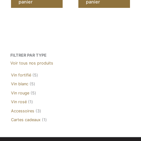
panier
panier
FILTRER PAR TYPE
Voir tous nos produits
5
Vin fortifié
5
p
5
Vin blanc
5
r
p
o
5
Vin rouge
5
r
d
p
o
1
Vin rosé
1
u
r
d
p
i
o
3
Accessoires
3
u
r
t
d
p
i
o
1
Cartes cadeaux
1
s
u
r
t
d
p
i
o
s
u
r
t
d
i
o
s
u