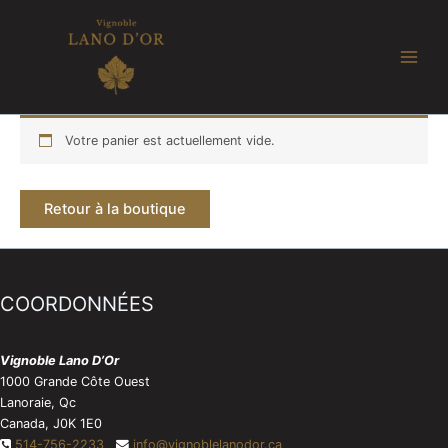
Aller
au
contenu
Votre panier est actuellement vide.
Retour à la boutique
COORDONNÉES
Vignoble Lano D’Or
1000 Grande Côte Ouest
Lanoraie, Qc
Canada, J0K 1E0
514-756-2233
info@vignoblelanodor.ca